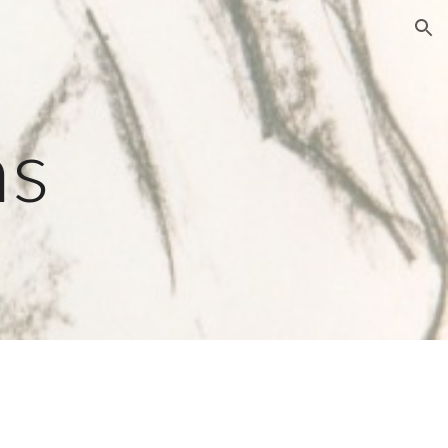
ion
ns